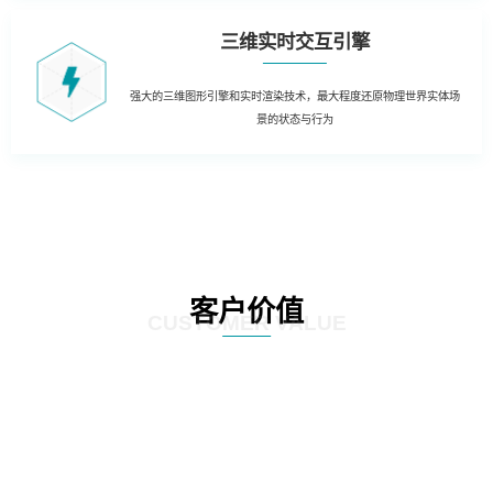
三维实时交互引擎
强大的三维图形引擎和实时渲染技术，最大程度还原物理世界实体场
景的状态与行为
客户价值
CUSTOMER VALUE
01
三维虚拟可视化平台：在现有资源管理系统数据库的基础上，以三维虚拟现实
的形式展现数据中心的运行情况。实现可视化管理和服务器设备物理位置的精
确定位。三维虚拟现实方式对机房楼层、设备区、设备安装部署情况及动力环