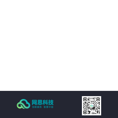
境等附属设施的直观展示，实时展现监控和报警数据。可实现360度视角调整。
02
IT资产可视化管理：在三维环境中通过鼠标点击实现楼层、机房、机房子区域、
机柜、设备的分级直接浏览。实现机房可用性动态统计，包括空间可用性、用
电量分布、温湿度分布情况和机房承重分布情况统计。当上架设备物理位置发
生变化时，设备位置根据数据库变化自动变更。用户也可通过维护工具自行调
03
整。
机房环境监控可视化管理：在三维环境中以虚拟现实的方式来展示传统环境监
控系统，给管理员一个更加贴近现实场景的操作环境，进一步提升了操作体
验。极大的提高的机房监控管理的人性化、真实化。
04
配线可视化管理：配线可视化管理功能模块以三维可视化形式直观呈现链路连
接，实现对设备端口和连接线缆（基础布线和跳线）的管理，可以有效提升数
据中心配线的管理水平。
05
统计可视化管理：可视化管理系统可以树形数据呈现和三维场景展现两种方式
同时表现机房和机柜整体使用情况，对于已用空间和可用空间进行精确统计和
展现。