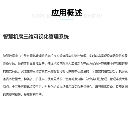
应用概述
APPLICATION OVERVIEW
智慧机房三维可视化管理系统
智慧数据中心三维可视化管理系统对机房实现远程集中监控管理，实时动态呈现设备告警信息及
设备参数，快速定位出故障设备，使维护和管理从人工被动看守的方式向计算机集中控制和管理
的模式转变。突破性的三维仿真技术是智能可视化数据中心建设的一个重要的组成部分，机房设
备具有数量大、种类多、价值高、使用周期长、使用地点分散、缺少实时性管理、管理难度大等
特点。全三维可视化监控平台，形象化的虚拟场景和真实数据相结合，增强机房设备、设施数据
的直观可视性、提高其利用率。