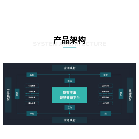
产品架构
SYSTEM ARCHITECTURE