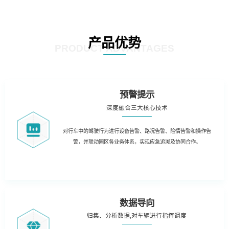
产品优势
PRODUCT ADVANTAGES
预警提示
深度融合三大核心技术
对行车中的驾驶行为进行设备告警、路况告警、险情告警和操作告
警，并联动园区各业务体系，实现应急追溯及协同合作。
数据导向
归集、分析数据,对车辆进行指挥调度