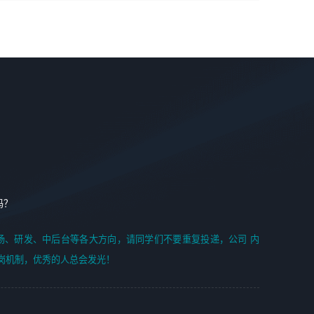
学能力;
案编写、项目申报方案编写；
6. 了解前端设计及后端开发, 可快速和同事对接工作;
2、人才队伍建设：完善SPL人才沉淀，积聚力量，为公司
7. 了解或熟悉 WebGL 及相关框架优先。
各省项目打单提供全面支撑。
任职要求：
1. 熟悉 Javascript, CSS, HTML, Vue, Git;
2. 熟悉 前端常用框架, 能独立完成设计给予的 UI 效果;
3. 有良好的代码习惯, 低级错误出现频率低;
4. 具备优秀的沟通和协调能力，能承受比较大的工作压力;
5. 自我驱动力强, 能自主学习新知识新技术, 并具有较强的自
学能力;
6. 了解前端设计及后端开发, 可快速和同事对接工作;
吗？
7. 了解或熟悉 WebGL 及相关框架优先。
（岗位人员专职于行业应用解决方案、项目申报方案、投标
场、研发、中后台等各大方向，请同学们不要重复投递，公司 内
方案的策划编写）
岗机制，优秀的人总会发光！