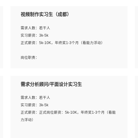
视频制作实习生（成都）
需求人数：若干人
实习薪资：3k-5k
正式薪资：5k-10K，年终奖1-3个月（看能力浮动）
岗位职责：
1、各类企业宣传片视频的剪辑和片头片尾包装；
2、广告片的后期剪辑与整体特效合成；
3、特效及动画制作并了解后期合成软件。
需求分析顾问/平面设计实习生
岗位要求：
需求人数：若干人
1、热爱影视，责任心强，有强烈的兴趣和后期制作的主观
实习薪资：3k-5k
能动性；
正式薪资：正式岗位薪资：5k-10K，年终奖1-3个月（看能
2、熟练使用After Effect、Photo Shop、熟练掌握视频剪辑
力浮动）
和特效包装软件；
3、能对影片后期进行整体调色控制，具备一定审美感；
岗位职责：