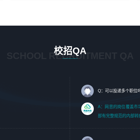
4、在剪辑上会思考，有一定编导思维；
1、 沟通客户需求，分析其实施的可行性，辅助项目经理完
5、踏实， 勤奋，愿意在工作中不断学习，提高自我；
成展示策划、设计；
6、能与同事友好相处。
2、 把握设计时间节点，控制设计进度，完成展示设计任
务；
3、配合平面设计师完成项目最终的整体汇报方案；参与项
目例会，项目完工总结报告，设计项目文件管理和资料库维
校招QA
护；
SCHOOL RECRUITMENT QA
4、 创新设计表现形式，优化流程、提高设计工作效率；
5、 设计内容包括但不限于：展厅/博物馆/展馆的规划与空
间设计，人机界面设计，标志及吉祥物设计，效果图后期处
理等。
Q：可以投递多个职位
岗位要求：
1、艺术设计类相关专业；（其中需求分析顾问不限专业）
A：网思的岗位覆盖市
2、热爱展览展示设计工作，熟悉行业动向，设计专业知识
部有完整规范的内部转
和产品专业知识；
3、具有良好的人际沟通、准确判断客户需求并执行的能
力、较强的团队合作能力和服务意识。