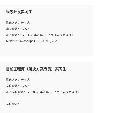
程序开发实习生
需求人数：若干人
实习薪资：3k-5k
正式薪资：5k-10K，年终奖1-3个月（看能力浮动）
技能要求:Javascript, CSS, HTML, Vue
工作职责：
1. 负责公司的前端项目的开发;
2. 负责公司已有项目的维护及迭代;
售前工程师（解决方案专员）实习生
工作要求:
需求人数：若干人
1. 熟悉 Javascript, CSS, HTML, Vue, Git;
岗位薪资：3k-5k
2. 熟悉前端常用框架, 能独立完成设计给予的 UI 效果;
正式岗位薪资：5k-10K，年终奖1-3个月（看能力浮动）
3. 有良好的代码习惯, 低级错误出现频率低;
4. 具备优秀的沟通和协调能力，能承受比较大的工作压力;
岗位职责：
5. 自我驱动力强, 能自主学习新知识新技术, 并具有较强的自
1、完成主要工作：项目解决方案策划与编写，项目投标方