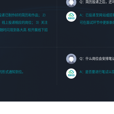
Q：简历投递之后，还
m，投递已制作好的简历和作品； 2）
A：已投递至网站或招
，线上投递相应的岗位； 3）关注
可在面试环节中更新新
随时闪现到各大高 校开展线下招
Q：什么岗位会安排笔
的形式通知到位。
A：是否要进行笔试以