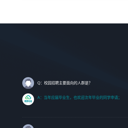
间设计，人机界面设计，标志及吉祥物设计，效果图后期处
调优、故障诊断等工作；
理等。
2. 在此基础上，并能为客户提供客户化技术支持方案，提升
软件使用效率与价值。
岗位要求：
1、艺术设计类相关专业；
任职要求:
2、热爱展览展示设计工作，熟悉行业动向，设计专业知识
1. 计算机专业相关背景；
和产品专业知识；
2. 自我学习和动手能力强，对操作系统、数据库有一定基础
3、具有良好的人际沟通、准确判断客户需求并执行的能
和兴趣；
力、较强的团队合作能力和服务意识。
3.沟通能力强、有基础客户服务意识。
Q：校园招聘主要面向的人群是？
A：当年应届毕业生，也欢迎次年毕业的同学申请；