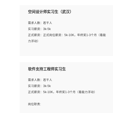
空间设计师实习生（武汉）
需求人数：若干人
实习薪资：3k-5k
正式薪资：正式岗位薪资：5k-10K，年终奖1-3个月（看能
力浮动）
岗位职责：
1、 沟通客户需求，分析其实施的可行性，辅助项目经理完
成展示策划、设计；
软件支持工程师实习生
2、 把握设计时间节点，控制设计进度，完成展示设计任
务；
需求人数：若干人
3、配合平面设计师完成项目最终的整体汇报方案；参与项
实习薪资：3k-5k
目例会，项目完工总结报告，设计项目文件管理和资料库维
正式薪资：5k-10K，年终奖1-3个月（看能力浮动）
护；
4、 创新设计表现形式，优化流程、提高设计工作效率；
岗位职责:
5、 设计内容包括但不限于：展厅/博物馆/展馆的规划与空
1. 为企业客户提供软件技术服务。包括安装、升级、配置、