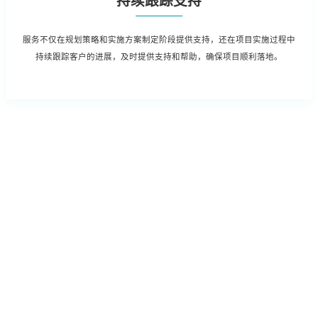
持续跟踪支持
服务不仅在规划策略和实施方案制定阶段提供支持，还在项目实施过程中
持续跟踪客户的进展，及时提供支持和帮助，确保项目顺利落地。