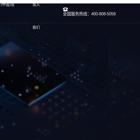
(中国)官
加入
全国服务热线：400-808-5058
我们