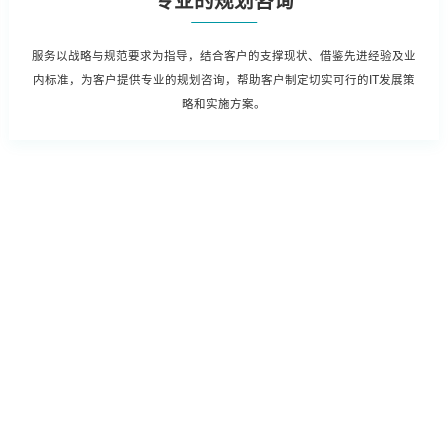
专业的规划咨询
服务以战略与规范要求为指导，结合客户的支撑现状、借鉴先进经验及业
内标准，为客户提供专业的规划咨询，帮助客户制定切实可行的IT发展策
略和实施方案。