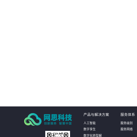
通过定制化的咨询服务，制定符合客户实际情况的IT发展策略和
施方案，为客户提供更有效的IT解决方案。
01
产品与解决方案
服务体系
人工智能
服务级别
数字孪生
服务网络
数字化转型解