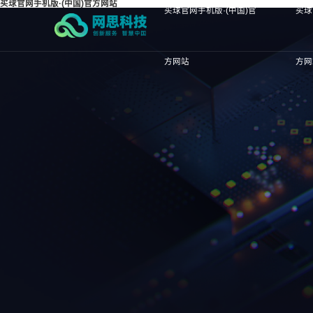
买球官网手机版·(中国)官方网站
买球官网手机版·(中国)官
买球
方网站
方网