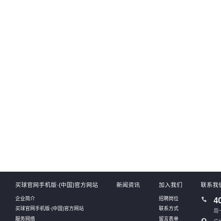
实
网思科技的服务不仅提供IT咨询，还能执行和监控策略实施的过
程，并在必要时对策略和方案进行调整，以确保长期的落实和卓越
的结果。
02
买球官网手机版·(中国)官方网站
新闻资讯
加入我们
联系我
企业简介
招聘岗位
4
买球官网手机版·(中国)官方网站
联系方式
周一
服务网络
留言表单