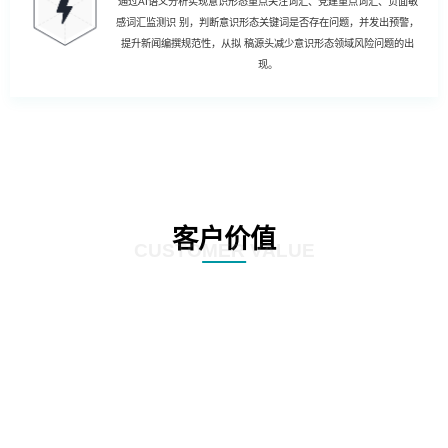
通过AI语义分析实现意识形态重点关注词汇、党建重点词汇、负面敏
感词汇监测识 别，判断意识形态关键词是否存在问题，并发出预警，
提升新闻编撰规范性，从拟 稿源头减少意识形态领域风险问题的出
现。
客户价值
CUSTOMER VALUE
01
强化风险控制：AI智慧风控技术能够通过对新闻公文内容的深度分析和挖掘，
发现潜在的风险点，如敏感信息泄露、政策误读等。通过及时预警和提醒，帮
助客户规避潜在风险，确保新闻公文的准确性和合规性。