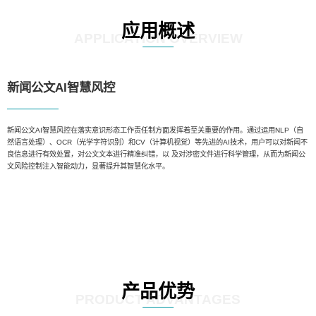
应用概述
APPLICATION OVERVIEW
新闻公文AI智慧风控
新闻公文AI智慧风控在落实意识形态工作责任制方面发挥着至关重要的作用。通过运用NLP（自
然语言处理）、OCR（光学字符识别）和CV（计算机视觉）等先进的AI技术，用户可以对新闻不
良信息进行有效处置，对公文文本进行精准纠错，以 及对涉密文件进行科学管理，从而为新闻公
文风险控制注入智能动力，显著提升其智慧化水平。
产品优势
PRODUCT ADVANTAGES