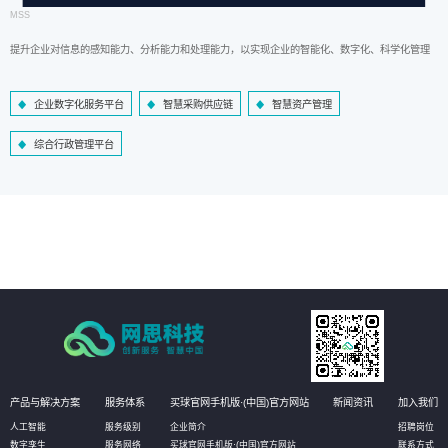
MSS
提升企业对信息的感知能力、分析能力和处理能力，以实现企业的智能化、数字化、科学化管理
企业数字化服务平台
智慧采购供应链
智慧资产管理
综合行政管理平台
产品与解决方案
服务体系
买球官网手机版·(中国)官方网站
新闻资讯
加入我们
人工智能
服务级别
企业简介
招聘岗位
数字孪生
服务网络
买球官网手机版·(中国)官方网站
联系方式