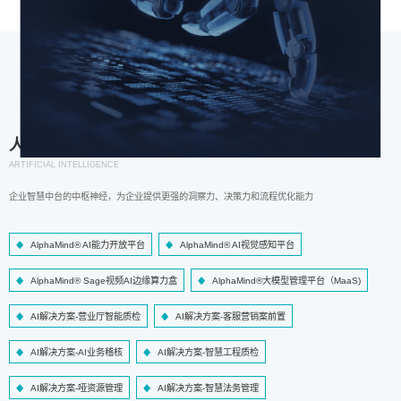
人工智能
ARTIFICIAL INTELLIGENCE
企业智慧中台的中枢神经，为企业提供更强的洞察力、决策力和流程优化能力
AlphaMind® AI能力开放平台
AlphaMind® AI视觉感知平台
AlphaMind® Sage视频AI边缘算力盒
AlphaMind®大模型管理平台（MaaS)
AI解决方案-营业厅智能质检
AI解决方案-客服营销案前置
AI解决方案-AI业务稽核
AI解决方案-智慧工程质检
AI解决方案-哑资源管理
AI解决方案-智慧法务管理